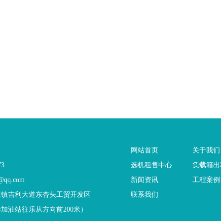
网站首页
关于我们
73
选机租售中心
负载箱出
qq.com
新闻资讯
工程案例
庄镇吉利大道东杏头工贸开发区
联系我们
港加油站往乐从方向前200米）